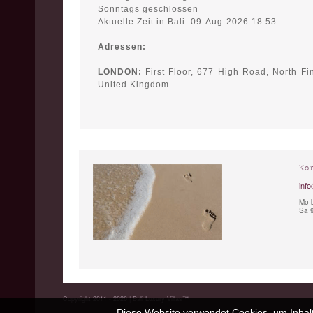
Sonntags geschlossen
Aktuelle Zeit in Bali: 09-Aug-2026 18:53
Adressen:
LONDON:
First Floor, 677 High Road, North Fi
United Kingdom
Ko
info
Mo b
Sa 9
Copyright 2011 - 2026 | Bali Luxury Villas™
Diese Website verwendet Cookies, um Inhalt