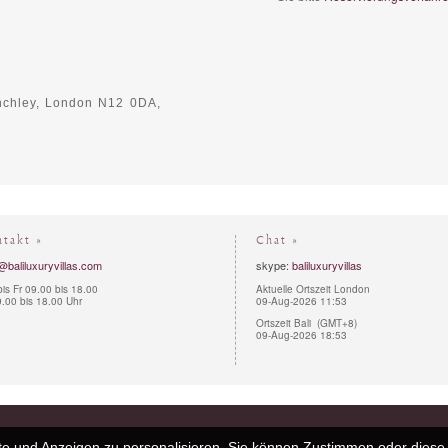
nchley,
London N12 0DA,
ntakt »
Chat »
@baliluxuryvillas.com
skype:
baliluxuryvillas
is Fr 09.00 bis 18.00
Aktuelle Ortszeit London
.00 bis 18.00 Uhr
09-Aug-2026 11:53
Ortszeit Bali (GMT+8)
09-Aug-2026 18:53
e und Anzeigen zu personalisieren. Sie können Zustimmen oder diese 