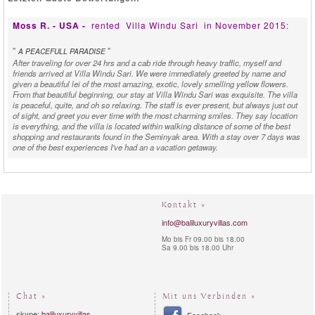
Moss R. - USA -
rented
Villa Windu Sari
in November 2015:
"
"
A PEACEFULL PARADISE
After traveling for over 24 hrs and a cab ride through heavy traffic, myself and
friends arrived at Villa Windu Sari. We were immediately greeted by name and
given a beautiful lei of the most amazing, exotic, lovely smelling yellow flowers.
From that beautiful beginning, our stay at Villa Windu Sari was exquisite. The villa
is peaceful, quite, and oh so relaxing. The staff is ever present, but always just out
of sight, and greet you ever time with the most charming smiles. They say location
is everything, and the villa is located within walking distance of some of the best
shopping and restaurants found in the Seminyak area. With a stay over 7 days was
one of the best experiences I've had an a vacation getaway.
Philippe J. - Belgium -
rented
Villa Windu Sari
in August
2015:
Kontakt »
"
"
STAFF WERE TOP RATED PEOPLE
We can tell you that we had a wonderful stay at Windu Sari. All staff members were
info@baliluxuryvillas.com
top rated people. Any question was solved in the fastest way.
Mo bis Fr 09.00 bis 18.00
Sa 9.00 bis 18.00 Uhr
Chat »
Mit uns Verbinden »
skype:
baliluxuryvillas
Facebook