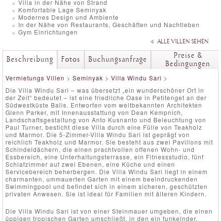
Villa in der Nähe von Strand
Komfortable Lage Seminyak
Modernes Design und Ambiente
In der Nähe von Restaurants, Geschäften und Nachtleben
Gym Einrichtungen
ALLE VILLEN SEHEN
Preise &
Beschreibung
Fotos
Buchungsanfrage
Bedingungen
Vermietungs Villen
>
Seminyak
>
Villa Windu Sari
>
Die Villa Windu Sari – was übersetzt „ein wunderschöner Ort in
der Zeit“ bedeutet – ist eine friedliche Oase in Petitenget an der
Südwestküste Balis. Entworfen vom weltbekannten Architekten
Glenn Parker, mit Innenausstattung von Dean Kempnich,
Landschaftsgestaltung von Anto Kusnanto und Beleuchtung von
Paul Turner, besticht diese Villa durch eine Fülle von Teakholz
und Marmor. Die 5-Zimmer-Villa Windu Sari ist geprägt von
reichlich Teakholz und Marmor. Sie besteht aus zwei Pavillons mit
Schindeldächern, die einen prachtvollen offenen Wohn- und
Essbereich, eine Unterhaltungsterrasse, ein Fitnessstudio, fünf
Schlafzimmer auf zwei Ebenen, eine Küche und einen
Servicebereich beherbergen. Die Villa Windu Sari liegt in einem
charmanten, ummauerten Garten mit einem beeindruckenden
Swimmingpool und befindet sich in einem sicheren, geschützten
privaten Anwesen. Sie ist ideal für Familien mit älteren Kindern.
Die Villa Windu Sari ist von einer Steinmauer umgeben, die einen
üppigen tropischen Garten umschließt, in den ein funkelnder,