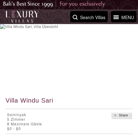
Search Villas
MENU
Villa Windu Sari
Seminyak
5
Zimmer
8 Maximale Gäste
$0 - $0