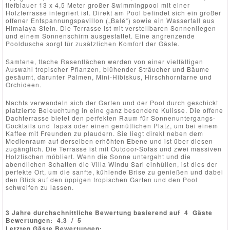
tiefblauer 13 x 4,5 Meter großer Swimmingpool mit einer
Holzterrasse integriert ist. Direkt am Pool befindet sich ein großer
offener Entspannungspavillon („Balé“) sowie ein Wasserfall aus
Himalaya-Stein. Die Terrasse ist mit verstellbaren Sonnenliegen
und einem Sonnenschirm ausgestattet. Eine angrenzende
Pooldusche sorgt für zusätzlichen Komfort der Gäste.
Samtene, flache Rasenflächen werden von einer vielfältigen
Auswahl tropischer Pflanzen, blühender Sträucher und Bäume
gesäumt, darunter Palmen, Mini-Hibiskus, Hirschhornfarne und
Orchideen.
Nachts verwandeln sich der Garten und der Pool durch geschickt
platzierte Beleuchtung in eine ganz besondere Kulisse. Die offene
Dachterrasse bietet den perfekten Raum für Sonnenuntergangs-
Cocktails und Tapas oder einen gemütlichen Platz, um bei einem
Kaffee mit Freunden zu plaudern. Sie liegt direkt neben dem
Medienraum auf derselben erhöhten Ebene und ist über diesen
zugänglich. Die Terrasse ist mit Outdoor-Sofas und zwei massiven
Holztischen möbliert. Wenn die Sonne untergeht und die
abendlichen Schatten die Villa Windu Sari einhüllen, ist dies der
perfekte Ort, um die sanfte, kühlende Brise zu genießen und dabei
den Blick auf den üppigen tropischen Garten und den Pool
schweifen zu lassen.
3 Jahre durchschnittliche Bewertung basierend auf
4
Gäste
Bewertungen:
4.3
/
5
Letzten Gäste Bewertungen: